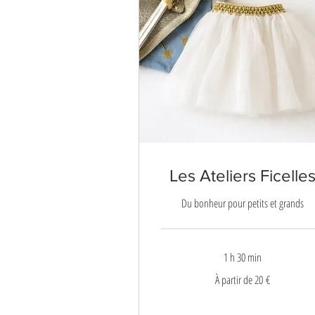
Les Ateliers Ficelle
Du bonheur pour petits et grands
1 h 30 min
À
À partir de 20 €
partir
de
20
euros