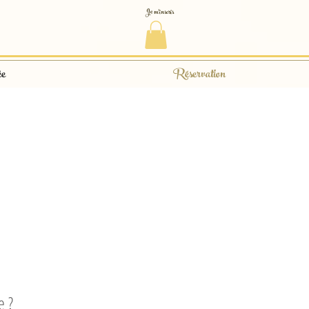
Je m'inscris
ée
Réservation
e ?