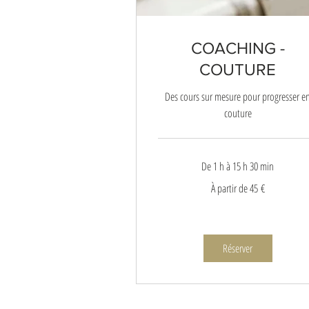
COACHING -
COUTURE
Des cours sur mesure pour progresser e
couture
De 1 h à 15 h 30 min
À
À partir de 45 €
partir
de
45
euros
Réserver