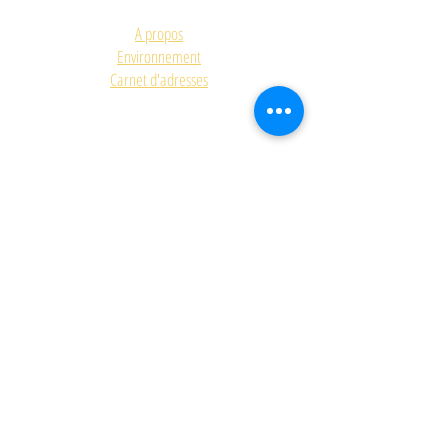
A propos
Environnement
Carnet d'adresses
ACCUEIL
FORMULAIRE DE CONTACT
GALERIE
Quizz de la future mariéé
Upcycling
A SUIVRE
SHOP
On parle de nous...
SUR-MESURE
Agenda