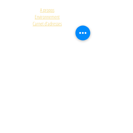
A propos
Environnement
Carnet d'adresses
ACCUEIL
FORMULAIRE DE CONTACT
GALERIE
Quizz de la future mariéé
Upcycling
A SUIVRE
SHOP
On parle de nous...
SUR-MESURE
Agenda