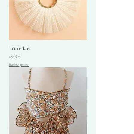
Tutu de danse
Prix
45,00 €
Livraison gratuite