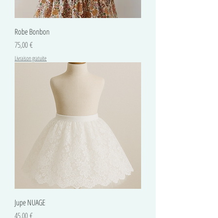
Robe Bonbon
Prix
75,00 €
Livraison gratuite
Jupe NUAGE
Prix
45,00 €